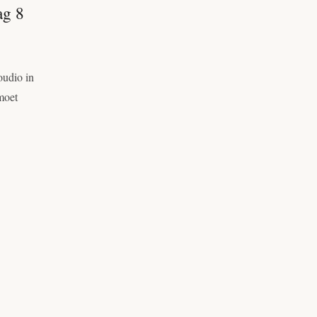
ag 8
oudio in
moet