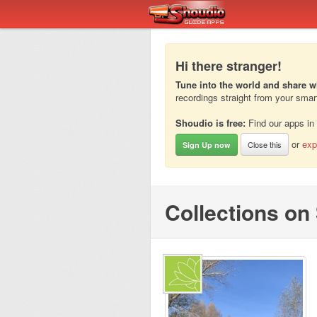
Hi there stranger!
Tune into the world and share w
recordings straight from your sma
Shoudio is free:
Find our apps in
or
exp
Close this
Sign Up now
Collections o