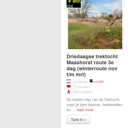
Driedaagse trektocht
Maashorst route 3e
dag (winterroute nov
t/m mrt)
Curated by
ivn1301
11 shoudios
20244 meters
De laatste dag van de Trektocht
voert je door bossen, heidevelden
en
…
read more
Tune in »