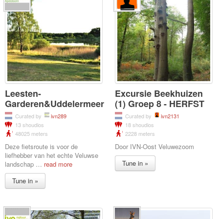
Leesten-
Excursie Beekhuizen
Garderen&Uddelermeer
(1) Groep 8 - HERFST
Curated by
ivn289
Curated by
ivn2131
13 shoudios
18 shoudios
48025 meters
2228 meters
Deze fietsroute is voor de
Door IVN-Oost Veluwezoom
liefhebber van het echte Veluwse
Tune in »
landschap
…
read more
Tune in »