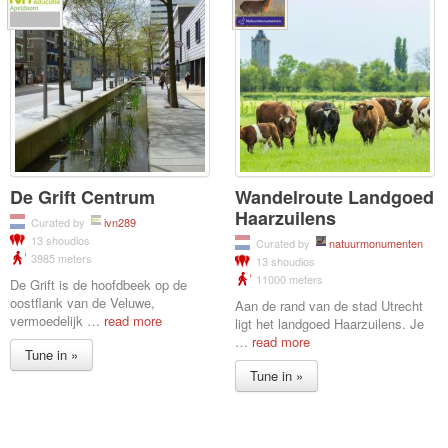
De Grift Centrum
Wandelroute Landgoed
Haarzuilens
Curated by
ivn289
13 shoudios
Curated by
natuurmonumenten
3985 meters
13 shoudios
11000 meters
De Grift is de hoofdbeek op de
oostflank van de Veluwe,
Aan de rand van de stad Utrecht
vermoedelijk
…
read more
ligt het landgoed Haarzuilens. Je
…
read more
Tune in »
Tune in »