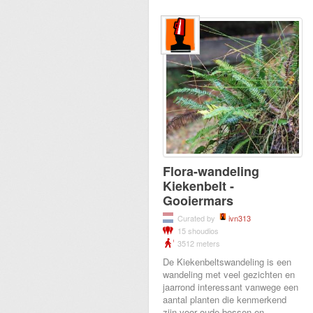
Flora-wandeling
Kiekenbelt -
Gooiermars
Curated by
ivn313
15 shoudios
3512 meters
De Kiekenbeltswandeling is een
wandeling met veel gezichten en
jaarrond interessant vanwege een
aantal planten die kenmerkend
zijn voor oude bossen en