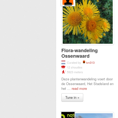
Flora-wandeling
Ossenwaard
Curated by
ivn313
12 shoudios
5923 meters
Deze plantenwandeling voert door
de Ossenwaard, Het Stadsland en
het
…
read more
Tune in »