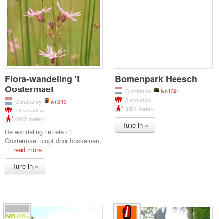
Flora-wandeling 't
Bomenpark Heesch
Oostermaet
Curated by
ivn1301
2 shoudios
Curated by
ivn313
3334 meters
18 shoudios
6922 meters
Tune in »
De wandeling Lettele - 't
Oostermaet loopt door boskernen,
…
read more
Tune in »