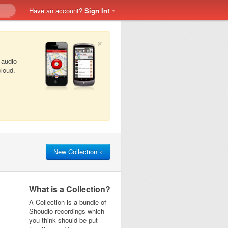
Have an account?
Sign In!
×
 audio
cloud.
New Collection »
What is a Collection?
A Collection is a bundle of
Shoudio recordings which
you think should be put