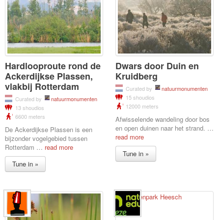
Hardlooproute rond de
Dwars door Duin en
Ackerdijkse Plassen,
Kruidberg
vlakbij Rotterdam
Curated by
natuurmonumenten
15 shoudios
Curated by
natuurmonumenten
12000 meters
13 shoudios
6600 meters
Afwisselende wandeling door bos
en open duinen naar het strand.
…
De Ackerdijkse Plassen is een
read more
bijzonder vogelgebied tussen
Rotterdam
…
read more
Tune in »
Tune in »