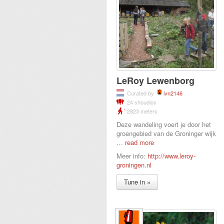
LeRoy Lewenborg
Curated by
ivn2146
24 shoudios
2823 meters
Deze wandeling voert je door het
groengebied van de Groninger wijk
…
read more
Meer info:
http://www.leroy-
groningen.nl
Tune in »