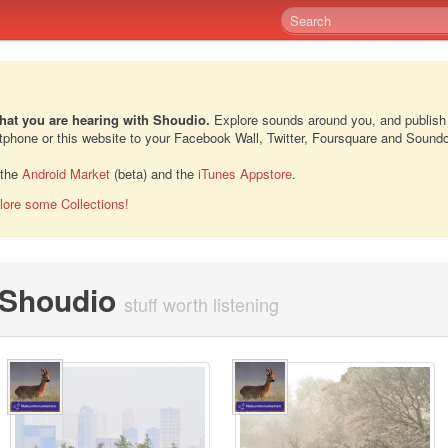
hat you are hearing with Shoudio.
Explore sounds around you, and publish
rtphone or this website to your Facebook Wall, Twitter, Foursquare and Sound
 the
Android Market
(beta) and the
iTunes Appstore
.
lore some Collections!
n Shoudio
stuff worth listening