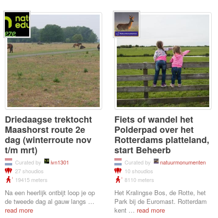
Driedaagse trektocht
Fiets of wandel het
Maashorst route 2e
Polderpad over het
dag (winterroute nov
Rotterdams platteland,
t/m mrt)
start Beheerb
Curated by
ivn1301
Curated by
natuurmonumenten
27 shoudios
10 shoudios
19415 meters
8110 meters
Na een heerlijk ontbijt loop je op
Het Kralingse Bos, de Rotte, het
de tweede dag al gauw langs
…
Park bij de Euromast. Rotterdam
read more
kent
…
read more