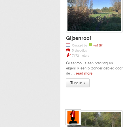
Gijzenrooi
Curated by
ivn1584
5 shoudios
7172 meters
Gijzenrooi is een prachtig en
eigenlijk een bijzonder gebied door
de
…
read more
Tune in »