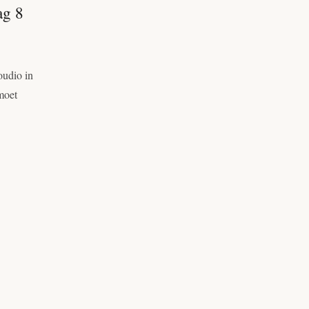
ag 8
oudio in
moet