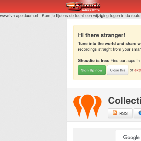
www.ivn-apeldoorn.nl . Kom je tijdens de tocht een wijziging tegen in de rout
Hi there stranger!
Tune into the world and share w
recordings straight from your sma
Shoudio is free:
Find our apps in
or
exp
Close this
Sign Up now
Collect
RSS