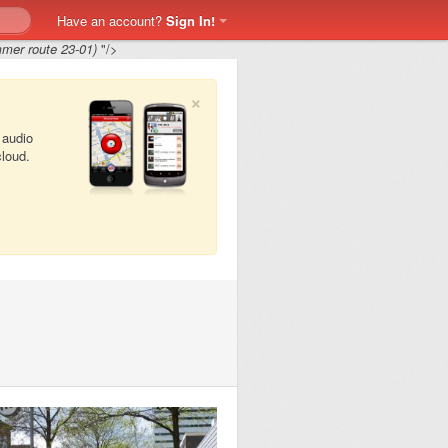
Have an account?
Sign In!
mmer route 23-01)
"/>
×
 audio
cloud.