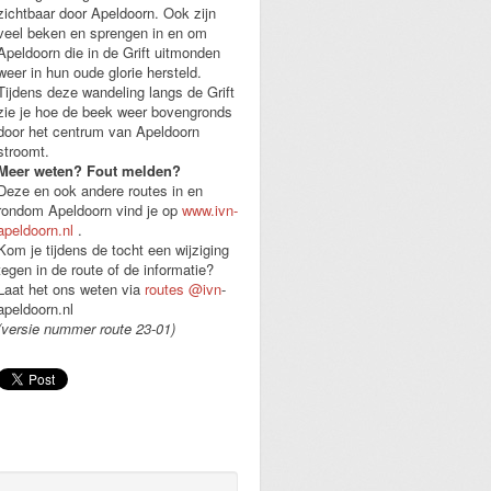
zichtbaar door Apeldoorn. Ook zijn
veel beken en sprengen in en om
Apeldoorn die in de Grift uitmonden
weer in hun oude glorie hersteld.
Tijdens deze wandeling langs de Grift
zie je hoe de beek weer bovengronds
door het centrum van Apeldoorn
stroomt.
Meer weten? Fout melden?
Deze en ook andere routes in en
rondom Apeldoorn vind je op
www.ivn-
apeldoorn.nl
.
Kom je tijdens de tocht een wijziging
tegen in de route of de informatie?
Laat het ons weten via
routes
@ivn
-
apeldoorn.nl
(versie nummer route 23-01)