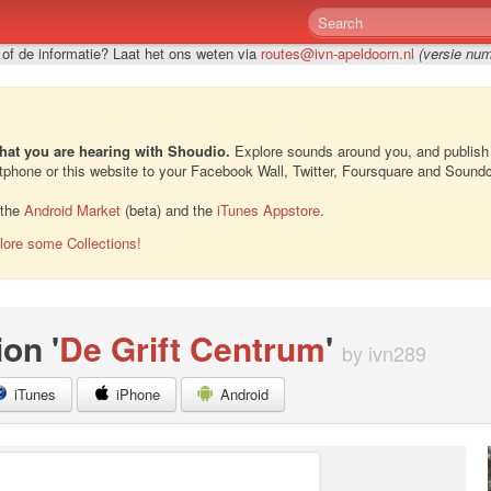
e of de informatie? Laat het ons weten via
routes@ivn-apeldoorn.nl
(versie nu
hat you are hearing with Shoudio.
Explore sounds around you, and publish
rtphone or this website to your Facebook Wall, Twitter, Foursquare and Sound
 the
Android Market
(beta) and the
iTunes Appstore
.
lore some Collections!
ion '
De Grift Centrum
'
by ivn289
iTunes
iPhone
Android