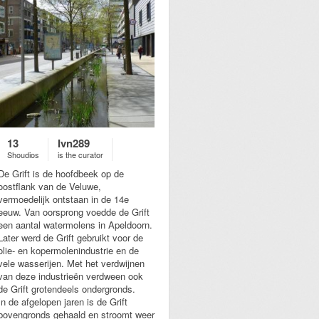
13
Ivn289
Shoudios
is the curator
De Grift is de hoofdbeek op de
oostflank van de Veluwe,
vermoedelijk ontstaan in de 14e
eeuw. Van oorsprong voedde de Grift
een aantal watermolens in Apeldoorn.
Later werd de Grift gebruikt voor de
olie- en kopermolenindustrie en de
vele wasserijen. Met het verdwijnen
van deze industrieën verdween ook
de Grift grotendeels ondergronds.
In de afgelopen jaren is de Grift
bovengronds gehaald en stroomt weer